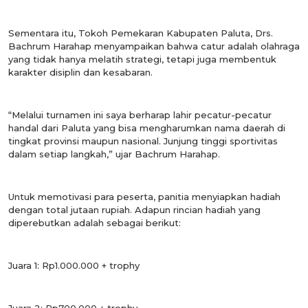
Sementara itu, Tokoh Pemekaran Kabupaten Paluta, Drs.
Bachrum Harahap menyampaikan bahwa catur adalah olahraga
yang tidak hanya melatih strategi, tetapi juga membentuk
karakter disiplin dan kesabaran.
“Melalui turnamen ini saya berharap lahir pecatur-pecatur
handal dari Paluta yang bisa mengharumkan nama daerah di
tingkat provinsi maupun nasional. Junjung tinggi sportivitas
dalam setiap langkah,” ujar Bachrum Harahap.
Untuk memotivasi para peserta, panitia menyiapkan hadiah
dengan total jutaan rupiah. Adapun rincian hadiah yang
diperebutkan adalah sebagai berikut:
Juara 1: Rp1.000.000 + trophy