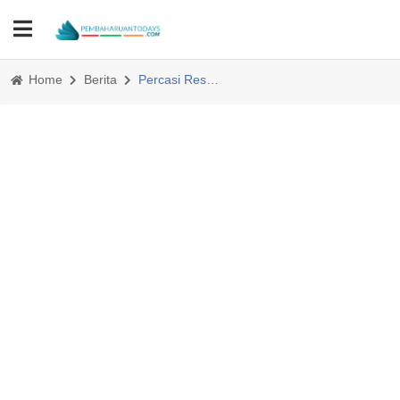
Home
Berita
Percasi Resmi Buka Turnamen Catur Cup II 2025 Paluta.