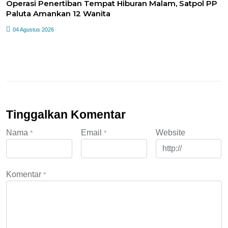
Operasi Penertiban Tempat Hiburan Malam, Satpol PP
Paluta Amankan 12 Wanita
04 Agustus 2026
Tinggalkan Komentar
Nama
Email
Website
*
*
Komentar
*