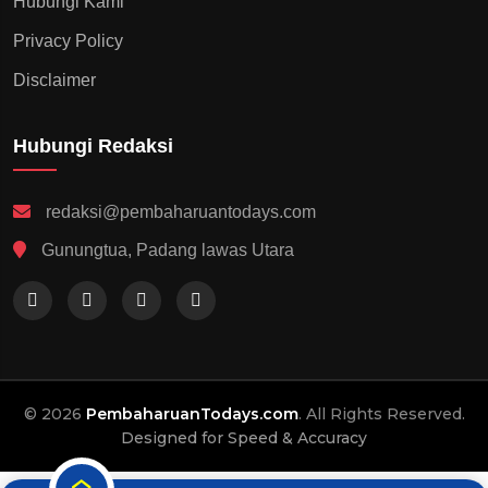
Hubungi Kami
Privacy Policy
Disclaimer
Hubungi Redaksi
redaksi@pembaharuantodays.com
Gunungtua, Padang lawas Utara
© 2026
PembaharuanTodays.com
. All Rights Reserved.
Designed for Speed & Accuracy