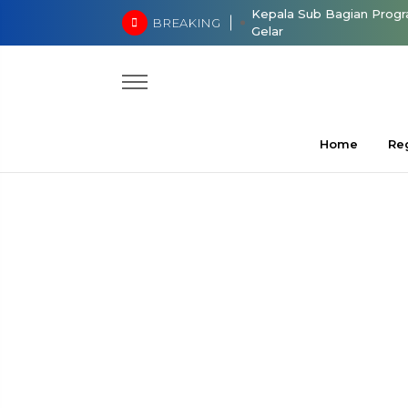
Kepala Sub Bagian Prog
BREAKING
Gelar
Penuh Haru dan Kebangg
Baijuri 
Bup
Home
Re