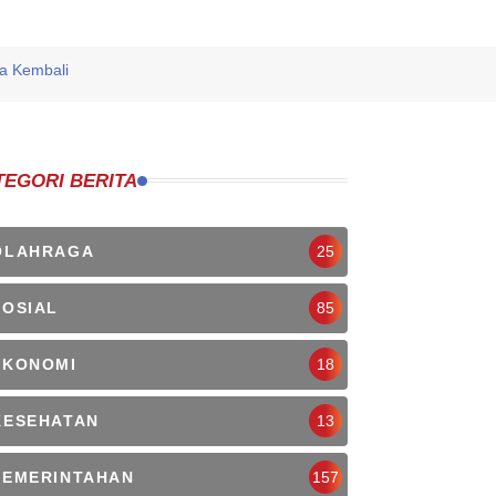
a Kembali
TEGORI BERITA
OLAHRAGA
25
SOSIAL
85
EKONOMI
18
KESEHATAN
13
PEMERINTAHAN
157