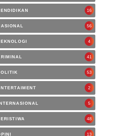
PENDIDIKAN
16
NASIONAL
56
TEKNOLOGI
4
KRIMINAL
41
POLITIK
53
ENTERTAIMENT
2
INTERNASIONAL
5
PERISTIWA
48
OPINI
13