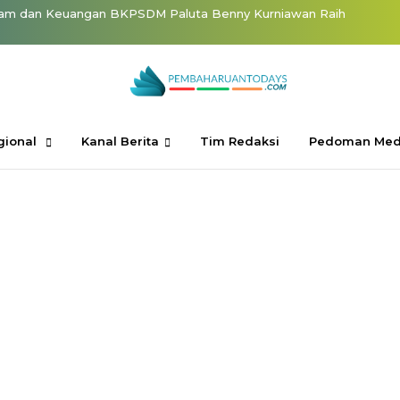
ram dan Keuangan BKPSDM Paluta Benny Kurniawan Raih
aan, TK Negeri Balakka I Lepas 30 Siswa Menuju Jenjang
Nasution Resmi Pimpin KONI Paluta Periode
ati Paluta Lantik dan Mutasi Puluhan
gional
Kanal Berita
Tim Redaksi
Pedoman Med
Pemkab Paluta Lantik 6 Pejabat