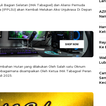
Lant
li Bagian Selatan (IMA Tabagsel) dan Aliansi Pemuda
a (IPPLSU) akan Kembali Melukan Aksi Unjukrasa Di Depan
AZP 
Na
Har
Ket
Ray
Ke 
Wak
Lub
rambahan Hutan yang dilakukan Oleh Salah satu Oknum
ebagaimana disampaikan Oleh Ketua IMA Tabagsel Peran
Cam
i 2025.
Sen
Kec