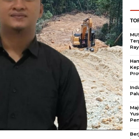
TO
MUS
Ter
Ray
Ham
Kep
Pro
Ind
Pal
Maj
Yus
Pen
Ber