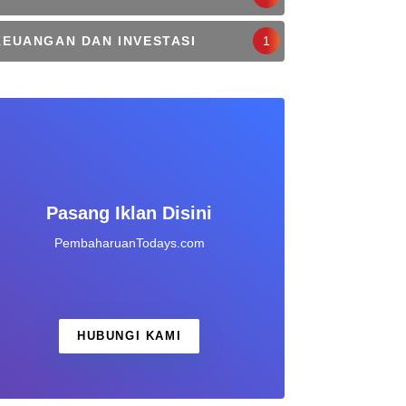
KEUANGAN DAN INVESTASI
1
Pasang Iklan Disini
PembaharuanTodays.com
HUBUNGI KAMI