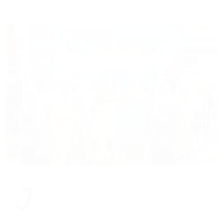
By
Dedi Panjaitan
05 Februari 2026
439 Views
J
AKARTA – Ketua Dewan Kerajinan Nasional Daerah
(Dekranasda) Provinsi Sumatera Utara, Kahiyang
Ayu Bobby Nasution, menyambangi paviliun
Dekranasda Kabupaten Padang Lawas Utara