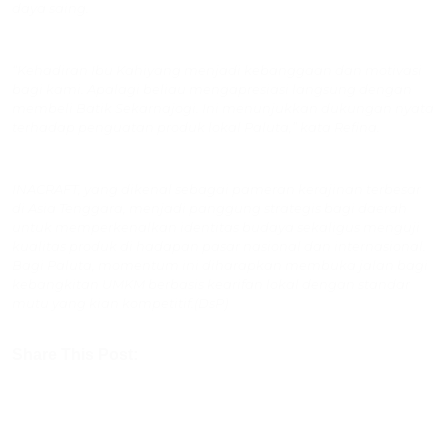
daya saing.
“Kehadiran Ibu Kahiyang menjadi kebanggaan dan motivasi
bagi kami. Apalagi beliau mengapresiasi langsung dengan
membeli Batik Sekarnajogi. Ini menunjukkan dukungan nyata
terhadap penguatan produk lokal Paluta,” kata Refina.
INACRAFT, yang dikenal sebagai pameran kerajinan terbesar
di Asia Tenggara, menjadi panggung strategis bagi daerah
untuk memperkenalkan identitas budaya sekaligus menguji
kualitas produk di hadapan pasar nasional dan internasional.
Bagi Paluta, momentum ini diharapkan membuka jalan bagi
kebangkitan UMKM berbasis kearifan lokal dengan standar
mutu yang kian kompetitif.(DsP)
Share This Post: