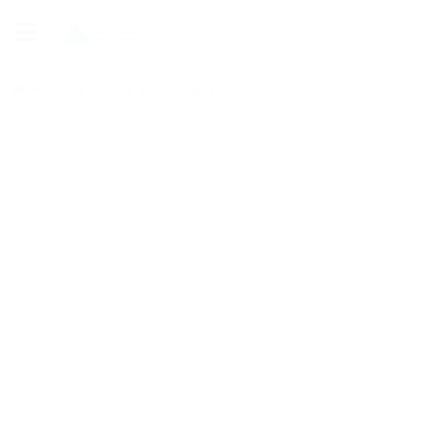
Home
Berita
Kahiyang Ayu Borong Batik Sekarnajogi Paluta di INACRAFT 2026