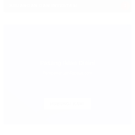
KEUANGAN DAN INVESTASI
1
Pasang Iklan Disini
PembaharuanTodays.com
HUBUNGI KAMI