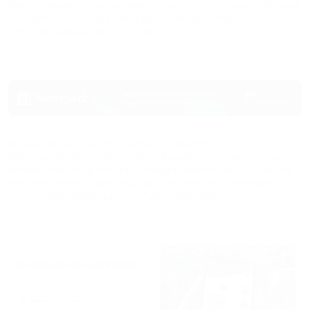
(Paluta) pada ajang The Jakarta International Handicraft Trade
Fair (INACRAFT) 2026 di Jakarta Convention Center (JCC),
Senayan, Rabu, 4 Februari 2026.
Kehadiran istri Gubernur Sumut itu disambut Ketua
Dekranasda Paluta, Refina Reski Basyah Harahap. Di tengah
deretan stan kerajinan dari berbagai daerah, paviliun Paluta
menampilkan produk unggulan bertajuk “Bumi Balakka”,
menonjolkan kekayaan motif dan tradisi lokal.