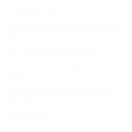
TOP TRENDING TOPIK
MUSRALUB III, Jondris Simatupang ST Terpilih Secara
Aklamasi Sebagai Ketua Rayon Ampi Kecamatan
Portibi
Hamdan Sukri Siregar Dilantik Sebagai Kepala Dinas
Kelautan dan Perikanan Provinsi Sumut
Indahnya Berbagi, Laskar Merah Putih Paluta Santuni
Anak Yatim
Maju Jadi Balon Wakil Bupati, Muhammad Yusuf
Pasaribu Serahkan Berkas Pendaftaran Ke Partai
Golkar Paluta
Berjarak 10 Hari, Plt Bupati Palas Kembali Lantik 28
Pejabat Eselon III, IV