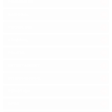
PENDIDIKAN
16
NASIONAL
56
TEKNOLOGI
4
KRIMINAL
41
POLITIK
53
ENTERTAIMENT
2
INTERNASIONAL
5
PERISTIWA
48
OPINI
13