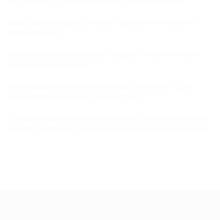
AZP Lantik 27 Pejabat Eselon III, IV Ini Namanya
Harun Saleh Harahap Terima Mandat Pj. Ketua DPC
APDESI Paluta
Rayon Ampi Padang Bolak, Bagikan Takjil Ke Enam
Lokasi Pondok Lansia
Wakil Bupati Madina Lepas Nabil Arya Barata Lubis
Capaskibraka Nasional Dengan Doa
Camat Serahkan Hadian Pemenang Festival Seni dan
Qasidah Indonesia Tingkat Kecamatan Padang Bolak