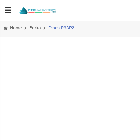
Home
Berita
Dinas P3AP2KB Paluta Gencarkan Edukasi Pencegahan Kekerasan terhadap Perempuan di Haltim