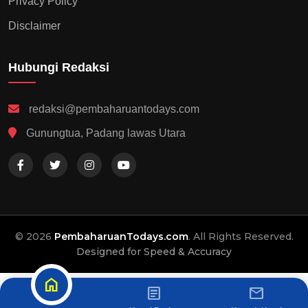
Privacy Policy
Disclaimer
Hubungi Redaksi
redaksi@pembaharuantodays.com
Gunungtua, Padang lawas Utara
© 2026
PembaharuanTodays.com
. All Rights Reserved.
Designed for Speed & Accuracy
home
article
mail