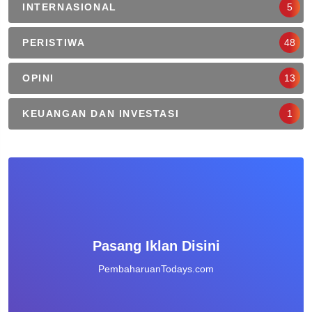
INTERNASIONAL
5
PERISTIWA
48
OPINI
13
KEUANGAN DAN INVESTASI
1
Pasang Iklan Disini
PembaharuanTodays.com