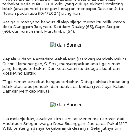
terbakar pada pukul 13.00 Wib, yang diduga akibat korsleting
listrik (arus pendek) dengan kerugian mencapai Ratusan Juta
Rupiah pada rabu (10/4/2024) siang hari.
Ketiga rumah yang hangus dilalap sijago merah itu milik warga
desa Siunggam Jae, yaitu Saddam Daulay (65), Supri Siagian
(46), dan rumah milik Maratimbo (54).
Kepala Bidang Pemadam Kebakaran (Damkar) Pemkab Paluta
Gusrin Hamonangan, S. Sos., menyampaikan ada tiga rumah
yang hangus terbakar. Dan kebakaran itu diduga akibat dari
Korsleting Listrik.
"Tiga rumah tersebut hangus terbakar. Diduga akibat korselting
listrik atau arus pendek, dan tidak ada korban jiwa," ujar Kabid
Damkar Pemkab Paluta.
Dia melanjutkan, awalnya Tim Damkar Menerima Laporan dari
Hadatuon Siregar, warga Desa Siuanggam Jae pada Pukul 13.17
WIB, tentang adanya kekabaran di desanya. Selanjutnya tim