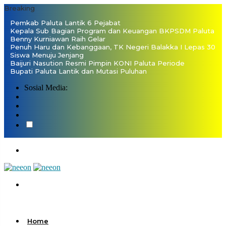
Breaking
Pemkab Paluta Lantik 6 Pejabat
Kepala Sub Bagian Program dan Keuangan BKPSDM Paluta
Benny Kurniawan Raih Gelar
Penuh Haru dan Kebanggaan, TK Negeri Balakka I Lepas 30
Siswa Menuju Jenjang
Baijuri Nasution Resmi Pimpin KONI Paluta Periode
Bupati Paluta Lantik dan Mutasi Puluhan
Sosial Media:
Home