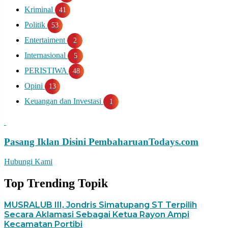
Kriminal
41
Politik
53
Entertaiment
2
Internasional
5
PERISTIWA
48
Opini
13
Keuangan dan Investasi
1
Pasang Iklan Disini
PembaharuanTodays.com
Hubungi Kami
Top Trending Topik
MUSRALUB III, Jondris Simatupang ST Terpilih
Secara Aklamasi Sebagai Ketua Rayon Ampi
Kecamatan Portibi