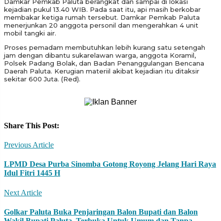
Damkar Pemkab Paluta berangkat dan sampai di lokasi
kejadian pukul 13.40 WIB. Pada saat itu, api masih berkobar
membakar ketiga rumah tersebut. Damkar Pemkab Paluta
menerjunkan 20 anggota personil dan mengerahkan 4 unit
mobil tangki air.
Proses pemadam membutuhkan lebih kurang satu setengah
jam dengan dibantu sukarelawan warga, anggota Koramil,
Polsek Padang Bolak, dan Badan Penanggulangan Bencana
Daerah Paluta. Kerugian materiil akibat kejadian itu ditaksir
sekitar 600 Juta. (Red).
Share This Post:
Previous Article
LPMD Desa Purba Sinomba Gotong Royong Jelang Hari Raya
Idul Fitri 1445 H
Next Article
Golkar Paluta Buka Penjaringan Balon Bupati dan Balon
Wakil Bupati Paluta, Terbuka Untuk Umum dan Tanpa