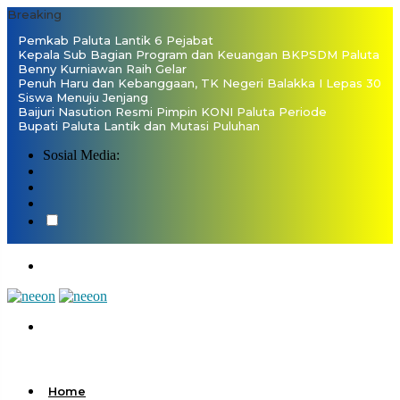
Breaking
Pemkab Paluta Lantik 6 Pejabat
Kepala Sub Bagian Program dan Keuangan BKPSDM Paluta
Benny Kurniawan Raih Gelar
Penuh Haru dan Kebanggaan, TK Negeri Balakka I Lepas 30
Siswa Menuju Jenjang
Baijuri Nasution Resmi Pimpin KONI Paluta Periode
Bupati Paluta Lantik dan Mutasi Puluhan
Sosial Media:
Home