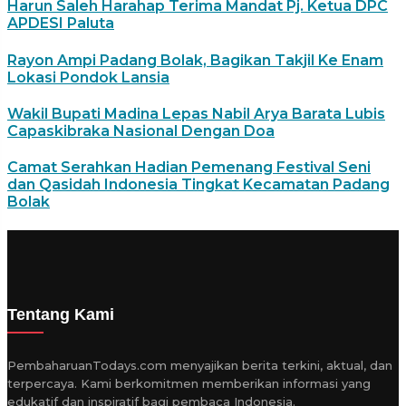
Harun Saleh Harahap Terima Mandat Pj. Ketua DPC
APDESI Paluta
Rayon Ampi Padang Bolak, Bagikan Takjil Ke Enam
Lokasi Pondok Lansia
Wakil Bupati Madina Lepas Nabil Arya Barata Lubis
Capaskibraka Nasional Dengan Doa
Camat Serahkan Hadian Pemenang Festival Seni
dan Qasidah Indonesia Tingkat Kecamatan Padang
Bolak
Tentang Kami
PembaharuanTodays.com menyajikan berita terkini, aktual, dan
terpercaya. Kami berkomitmen memberikan informasi yang
edukatif dan inspiratif bagi pembaca Indonesia.