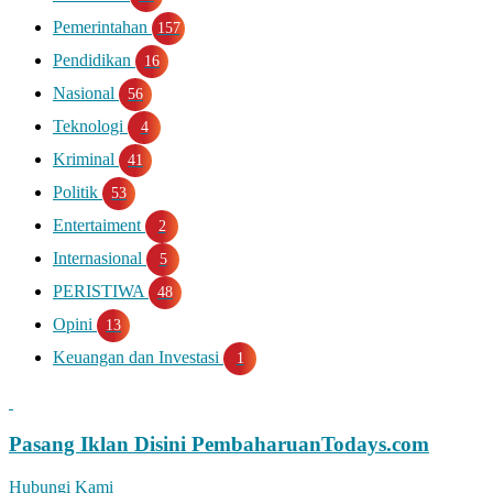
Pemerintahan
157
Pendidikan
16
Nasional
56
Teknologi
4
Kriminal
41
Politik
53
Entertaiment
2
Internasional
5
PERISTIWA
48
Opini
13
Keuangan dan Investasi
1
Pasang Iklan Disini
PembaharuanTodays.com
Hubungi Kami