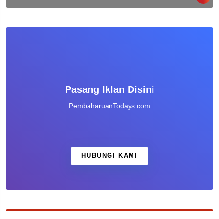
Pasang Iklan Disini
PembaharuanTodays.com
HUBUNGI KAMI