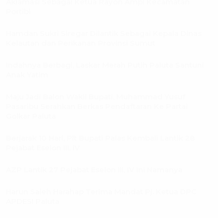
Aklamasi Sebagai Ketua Rayon Ampi Kecamatan
Portibi
Hamdan Sukri Siregar Dilantik Sebagai Kepala Dinas
Kelautan dan Perikanan Provinsi Sumut
Indahnya Berbagi, Laskar Merah Putih Paluta Santuni
Anak Yatim
Maju Jadi Balon Wakil Bupati, Muhammad Yusuf
Pasaribu Serahkan Berkas Pendaftaran Ke Partai
Golkar Paluta
Berjarak 10 Hari, Plt Bupati Palas Kembali Lantik 28
Pejabat Eselon III, IV
AZP Lantik 27 Pejabat Eselon III, IV Ini Namanya
Harun Saleh Harahap Terima Mandat Pj. Ketua DPC
APDESI Paluta