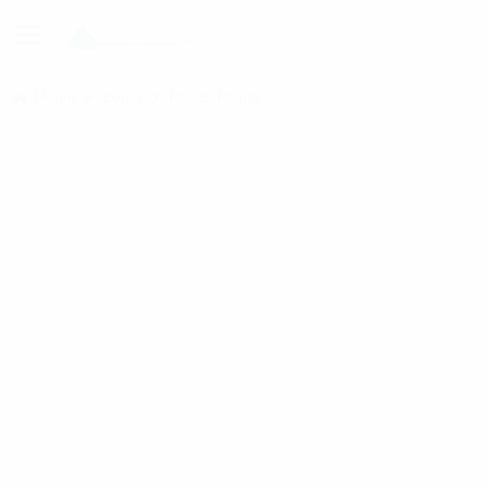
Home
Berita
PC IBI Paluta Gelar Muscab III, Teguhkan Transformasi Kesehatan Berbasis Bukti