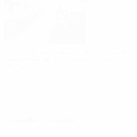
Satpol PP Paluta Berangkatkan 10 Perempuan Hasil
O
Operasi Penertiban ke UPTD Pelayanan Sosial
P
Berastagi
04 Agustus 2026
Tinggalkan Komentar
Nama
Email
Website
*
*