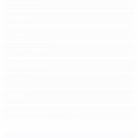
TEKNOLOGI
4
KRIMINAL
41
POLITIK
53
ENTERTAIMENT
2
INTERNASIONAL
5
PERISTIWA
48
OPINI
13
KEUANGAN DAN INVESTASI
1