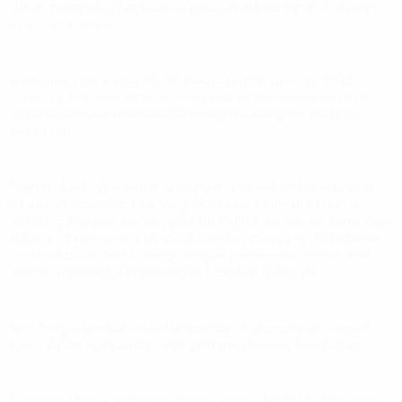
dalam meningkatkan kualitas pelayanan kebidanan di daerah
kita,” tambahnya.
Sementara itu, Ketua PC IBI Paluta terpilih periode 2023–
2028, Hj. Ridawati Sibalok, menyatakan komitmennya untuk
melanjutkan dan memperkuat program-program strategis
organisasi.
“Terima kasih atas kepercayaan yang diberikan kepada saya.
Ini adalah amanah besar yang akan saya jalankan bersama
seluruh pengurus dan anggota IBI Paluta. Ke depan, kami akan
fokus pada penguatan kapasitas bidan, pelayanan kebidanan
berbasis bukti, serta sinergi dengan pemerintah daerah dan
seluruh pemangku kepentingan,” ungkap Ridawati.
Ia menegaskan bahwa kolaborasi dan kekompakan menjadi
kunci dalam menjawab tantangan transformasi kesehatan.
“Dengan semangat kebersamaan, saya yakin IBI Paluta dapat