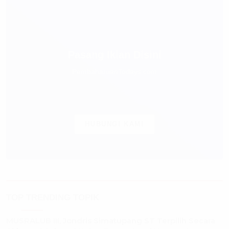
Pasang Iklan Disini
PembaharuanTodays.com
HUBUNGI KAMI
TOP TRENDING TOPIK
MUSRALUB III, Jondris Simatupang ST Terpilih Secara