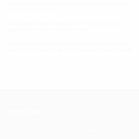
Rayon Ampi Padang Bolak, Bagikan Takjil Ke Enam
Lokasi Pondok Lansia
Wakil Bupati Madina Lepas Nabil Arya Barata Lubis
Capaskibraka Nasional Dengan Doa
Camat Serahkan Hadian Pemenang Festival Seni dan
Qasidah Indonesia Tingkat Kecamatan Padang Bolak
Tentang Kami
PembaharuanTodays.com menyajikan berita terkini, aktual,
dan terpercaya. Kami berkomitmen memberikan informasi