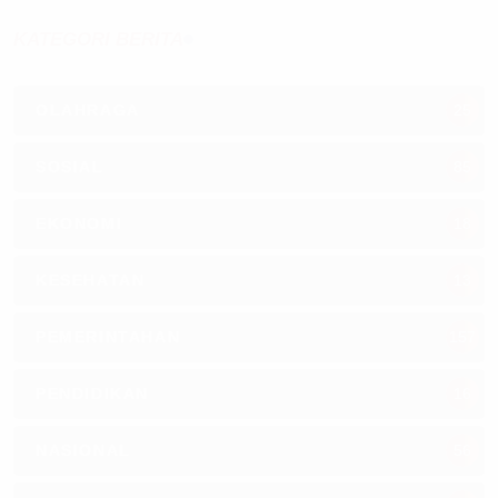
KATEGORI BERITA
OLAHRAGA
25
SOSIAL
85
EKONOMI
18
KESEHATAN
13
PEMERINTAHAN
157
PENDIDIKAN
16
NASIONAL
56