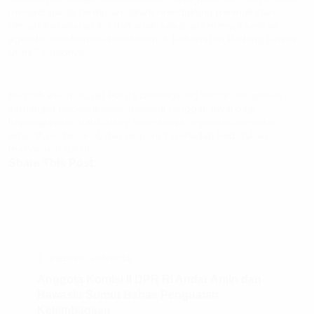
menjadi garda terdepan dalam mendukung peningkatan
derajat kesehatan ibu dan anak, sekaligus menyukseskan
agenda transformasi kesehatan di Kabupaten Padang Lawas
Utara,” tutupnya.
Muscab ke-III PC IBI Paluta berlangsung lancar dan penuh
semangat kebersamaan, menjadi tonggak awal bagi
kepengurusan baru dalam membawa organisasi semakin
adaptif, profesional, dan responsif terhadap kebutuhan
masyarakat.(DsP)
Share This Post:
PREVIOUS ARTICLE
Anggota Komisi II DPR RI Andar Amin dan
Bawaslu Sumut Bahas Penguatan
Kelembagaan