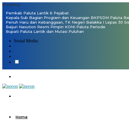
Breaking
Pemkab Paluta Lantik 6 Pejabat
Kepala Sub Bagian Program dan Keuangan BKPSDM Paluta Ben
Penuh Haru dan Kebanggaan, TK Negeri Balakka I Lepas 30 Si
Baijuri Nasution Resmi Pimpin KONI Paluta Periode
Bupati Paluta Lantik dan Mutasi Puluhan
Sosial Media:
Home