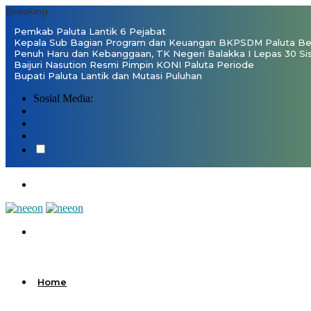
Breaking
Pemkab Paluta Lantik 6 Pejabat
Kepala Sub Bagian Program dan Keuangan BKPSDM Paluta Ben
Penuh Haru dan Kebanggaan, TK Negeri Balakka I Lepas 30 Si
Baijuri Nasution Resmi Pimpin KONI Paluta Periode
Bupati Paluta Lantik dan Mutasi Puluhan
Sosial Media:
Home