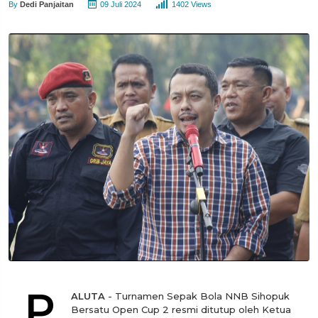
By
Dedi Panjaitan
09 Juli 2024
1402 Views
P
ALUTA
- Turnamen Sepak Bola NNB Sihopuk
Bersatu Open Cup 2 resmi ditutup oleh Ketua