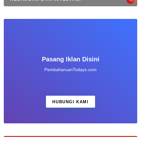
Pasang Iklan Disini
PembaharuanTodays.com
HUBUNGI KAMI