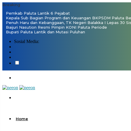
Breaking
Pemkab Paluta Lantik 6 Pejabat
Kepala Sub Bagian Program dan Keuangan BKPSDM Paluta Ben
Penuh Haru dan Kebanggaan, TK Negeri Balakka I Lepas 30 Si
Baijuri Nasution Resmi Pimpin KONI Paluta Periode
Bupati Paluta Lantik dan Mutasi Puluhan
Sosial Media:
Home