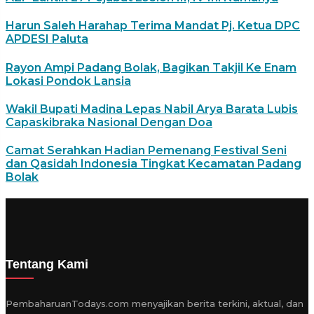
Harun Saleh Harahap Terima Mandat Pj. Ketua DPC
APDESI Paluta
Rayon Ampi Padang Bolak, Bagikan Takjil Ke Enam
Lokasi Pondok Lansia
Wakil Bupati Madina Lepas Nabil Arya Barata Lubis
Capaskibraka Nasional Dengan Doa
Camat Serahkan Hadian Pemenang Festival Seni
dan Qasidah Indonesia Tingkat Kecamatan Padang
Bolak
Tentang Kami
PembaharuanTodays.com menyajikan berita terkini, aktual, dan