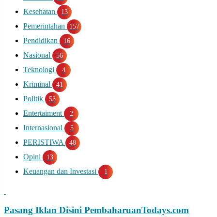
Kesehatan
13
Pemerintahan
157
Pendidikan
16
Nasional
56
Teknologi
4
Kriminal
41
Politik
53
Entertaiment
2
Internasional
5
PERISTIWA
48
Opini
13
Keuangan dan Investasi
1
Pasang Iklan Disini
PembaharuanTodays.com