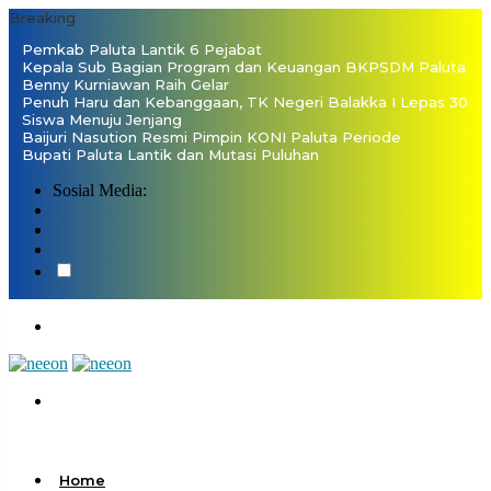
Breaking
Pemkab Paluta Lantik 6 Pejabat
Kepala Sub Bagian Program dan Keuangan BKPSDM Paluta
Benny Kurniawan Raih Gelar
Penuh Haru dan Kebanggaan, TK Negeri Balakka I Lepas 30
Siswa Menuju Jenjang
Baijuri Nasution Resmi Pimpin KONI Paluta Periode
Bupati Paluta Lantik dan Mutasi Puluhan
Sosial Media:
Home