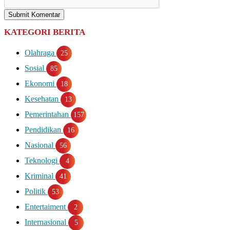
Submit Komentar
KATEGORI BERITA
Olahraga
25
Sosial
85
Ekonomi
18
Kesehatan
13
Pemerintahan
157
Pendidikan
16
Nasional
56
Teknologi
4
Kriminal
41
Politik
53
Entertaiment
2
Internasional
5