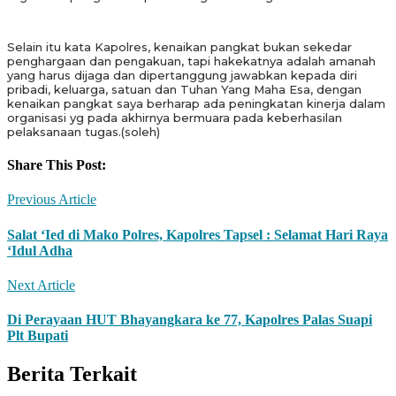
Selain itu kata Kapolres, kenaikan pangkat bukan sekedar
penghargaan dan pengakuan, tapi hakekatnya adalah amanah
yang harus dijaga dan dipertanggung jawabkan kepada diri
pribadi, keluarga, satuan dan Tuhan Yang Maha Esa, dengan
kenaikan pangkat saya berharap ada peningkatan kinerja dalam
organisasi yg pada akhirnya bermuara pada keberhasilan
pelaksanaan tugas.(soleh)
Share This Post:
Previous Article
Salat ‘Ied di Mako Polres, Kapolres Tapsel : Selamat Hari Raya
‘Idul Adha
Next Article
Di Perayaan HUT Bhayangkara ke 77, Kapolres Palas Suapi
Plt Bupati
Berita Terkait