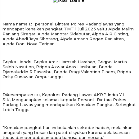
Nama nama 13 personel Bintara Polres Padanglawas yang
mendapat kenaikan pangkat TMT 1 Juli 2023 yaitu Aipda Malim
Panjang Siregar, Aipda Manotar Sidabutar, Aipda A.R Ginting,
Aipda Abadi Jaya Sihotang, Aipda Amson Regen Panjaitan,
Aipda Doni Nova Tarigan.
Bripka Hendri, Bripka Amir Hamzah Harahap, Brigpol Martin
Saleh Nasution, Bripda Azwar Anas Hasibuan, Bripda
Djamaluddin R.Pasaribu, Bripda Bragi Valentino Pinem, Bripda
Ocky Gunawan Ompusunggu
Dikesempatan itu, Kapolres Padang Lawas AKBP Indra Y.I
SIK, Mengucapkan selamat kepada Personil Bintara Polres
Padang Lawas yang mendapatkan Kenaikan Pangkat Setingkat
Lebih Tinggi.
"Kenaikan pangkat hari ini bukanlah sekedar hadiah, melainkan
anugerah yang besar dan patut disyukuri karena pelaksanaan
tugas dan pengabdian pada bangsa dan negara."