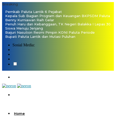
Breaking
Pemkab Paluta Lantik 6 Pejabat
Kepala Sub Bagian Program dan Keuangan BKPSDM Paluta
Benny Kurniawan Raih Gelar
Penuh Haru dan Kebanggaan, TK Negeri Balakka I Lepas 30
Siswa Menuju Jenjang
Baijuri Nasution Resmi Pimpin KONI Paluta Periode
Bupati Paluta Lantik dan Mutasi Puluhan
Sosial Media:
Home