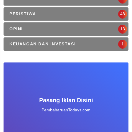
PERISTIWA
48
OPINI
13
KEUANGAN DAN INVESTASI
1
Pasang Iklan Disini
PembaharuanTodays.com