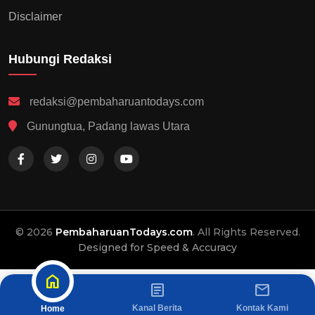
Disclaimer
Hubungi Redaksi
redaksi@pembaharuantodays.com
Gunungtua, Padang lawas Utara
© 2026
PembaharuanTodays.com
. All Rights Reserved.
Designed for Speed & Accuracy
home
article
mail
Kanal Berita
Kontak Kami
Home