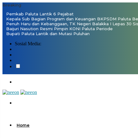
Breaking
Pemkab Paluta Lantik 6 Pejabat
Kepala Sub Bagian Program dan Keuangan BKPSDM Paluta Ben
Penuh Haru dan Kebanggaan, TK Negeri Balakka I Lepas 30 Si
Baijuri Nasution Resmi Pimpin KONI Paluta Periode
Bupati Paluta Lantik dan Mutasi Puluhan
Sosial Media:
Home