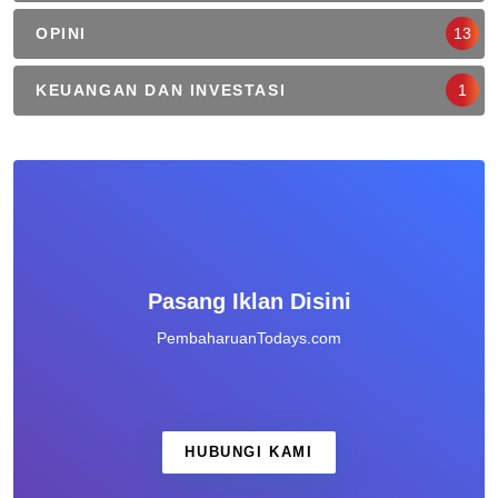
OPINI
13
KEUANGAN DAN INVESTASI
1
Pasang Iklan Disini
PembaharuanTodays.com
HUBUNGI KAMI