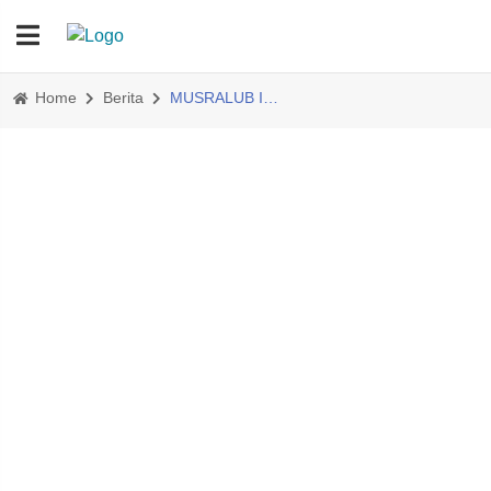
Home
Berita
MUSRALUB III, Jondris Simatupang ST Terpilih Secara Aklamasi Sebagai Ketua Rayon Ampi Kecamatan Portibi